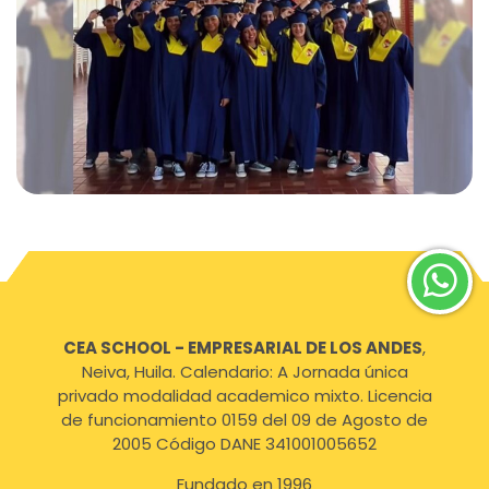
CEA SCHOOL - EMPRESARIAL DE LOS ANDES
,
Neiva, Huila. Calendario: A Jornada única
privado modalidad academico mixto. Licencia
de funcionamiento 0159 del 09 de Agosto de
2005 Código DANE 341001005652
Fundado en 1996