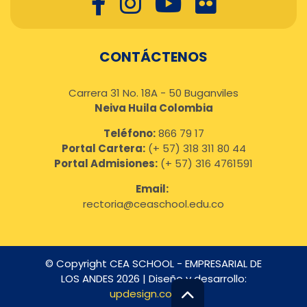
CONTÁCTENOS
Carrera 31 No. 18A - 50 Buganviles
Neiva Huila Colombia
Teléfono:
866 79 17
Portal Cartera:
(+ 57) 318 311 80 44
Portal Admisiones:
(+ 57) 316 4761591
Email:
rectoria@ceaschool.edu.co
© Copyright CEA SCHOOL - EMPRESARIAL DE
LOS ANDES 2026 | Diseño y desarrollo:
updesign.com.co